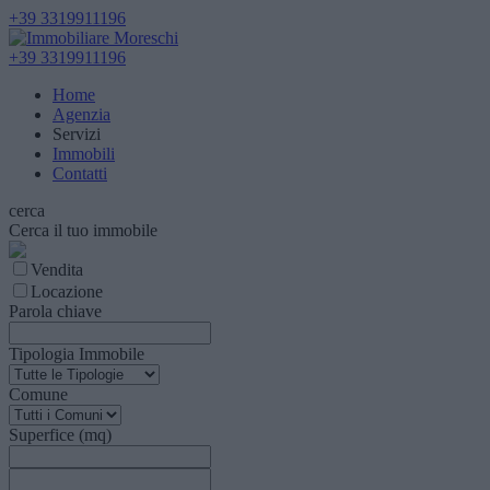
+39 3319911196
+39 3319911196
Home
Agenzia
Servizi
Immobili
Contatti
cerca
Cerca il tuo immobile
Vendita
Locazione
Parola chiave
Tipologia Immobile
Comune
Superfice (mq)