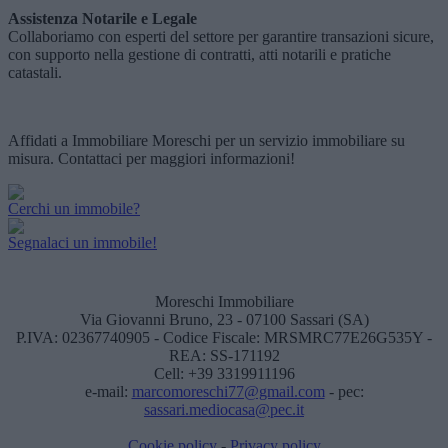
Assistenza Notarile e Legale
Collaboriamo con esperti del settore per garantire transazioni sicure,
con supporto nella gestione di contratti, atti notarili e pratiche
catastali.
Affidati a Immobiliare Moreschi per un servizio immobiliare su
misura. Contattaci per maggiori informazioni!
Cerchi un immobile?
Segnalaci un immobile!
Moreschi Immobiliare
Via Giovanni Bruno, 23 - 07100 Sassari (SA)
P.IVA: 02367740905 - Codice Fiscale: MRSMRC77E26G535Y -
REA: SS-171192
Cell: +39 3319911196
e-mail:
marcomoreschi77@gmail.com
- pec:
sassari.mediocasa@pec.it
Cookie policy
-
Privacy policy