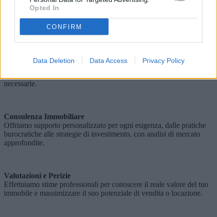
Ti aiutiamo a trovare la casa perfetta o a vendere il tuo immobile alle
Opted In
migliori condizioni di mercato, con valutazioni precise e strategie di
vendita efficaci.
CONFIRM
Locazioni e Affitti
Data Deletion
Data Access
Privacy Policy
Gestiamo il tuo immobile in affitto, occupandoci della selezione
degli inquilini, della redazione del contratto e di tutte le pratiche
necessarie.
Consulenza Immobiliare
Offriamo supporto personalizzato per ogni esigenza, dalle pratiche
burocratiche alle strategie di investimento, con analisi di mercato
approfondite.
Valutazioni e Perizie
Effettuiamo stime professionali per conoscere il reale valore del tuo
immobile e massimizzare il suo potenziale di vendita o locazione.