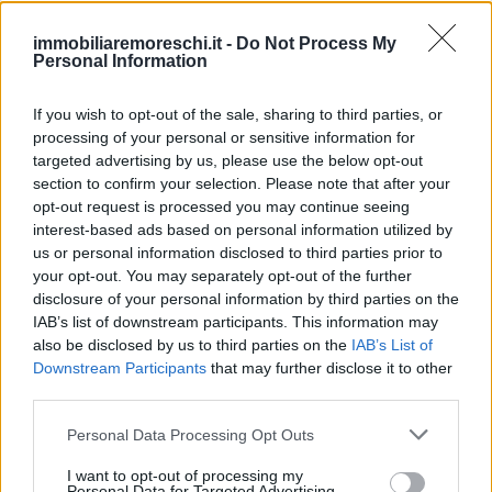
immobiliaremoreschi.it -
Do Not Process My
Personal Information
If you wish to opt-out of the sale, sharing to third parties, or
processing of your personal or sensitive information for
targeted advertising by us, please use the below opt-out
section to confirm your selection. Please note that after your
opt-out request is processed you may continue seeing
interest-based ads based on personal information utilized by
us or personal information disclosed to third parties prior to
your opt-out. You may separately opt-out of the further
disclosure of your personal information by third parties on the
IAB’s list of downstream participants. This information may
In Immobiliare Moreschi offriamo un’ampia gamma di servizi per
also be disclosed by us to third parties on the
IAB’s List of
soddisfare ogni esigenza immobiliare con professionalità e
Downstream Participants
that may further disclose it to other
trasparenza. Il nostro obiettivo è accompagnarti in ogni fase della
third parties.
compravendita o della locazione, garantendo un’esperienza semplice
e sicura.
Personal Data Processing Opt Outs
I want to opt-out of processing my
Compravendita Immobiliare
Personal Data for Targeted Advertising.