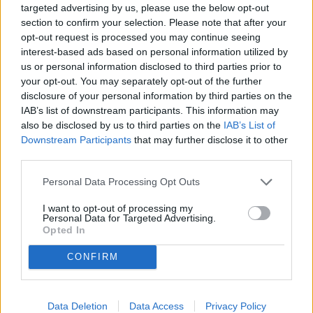
targeted advertising by us, please use the below opt-out
conviviali con famiglia e amici. Camera matrimoniale spaziosa,
section to confirm your selection. Please note that after your
ideale per garantire comfort e relax. Cameretta versatile, adatta come
stanza per bambini, studio o zona ospiti. Bagno moderno con box
opt-out request is processed you may continue seeing
doccia e finiture curate. Corridoio ben organizzato, che garantisce
interest-based ads based on personal information utilized by
una distribuzione armoniosa degli ambienti. Completano la proprietà
us or personal information disclosed to third parties prior to
un posto auto scoperto all'interno del cortile condominiale, offrendo
your opt-out. You may separately opt-out of the further
un'opzione comoda per il parcheggio. Grazie alla sua posizione
disclosure of your personal information by third parties on the
strategica e alla recente ristrutturazione, questo appartamento
IAB’s list of downstream participants. This information may
rappresenta un'ottima soluzione abitativa per chi cerca tranquillità
senza rinunciare alla vicinanza ai principali servizi e collegamenti
also be disclosed by us to third parties on the
IAB’s List of
stradali. Contattaci per maggiori informazioni e per fissare una
Downstream Participants
that may further disclose it to other
visita!
third parties.
Piano
Piano Rialzato
Personal Data Processing Opt Outs
Anno
1960
I want to opt-out of processing my
Disponibilità
Personal Data for Targeted Advertising.
Libero
Opted In
Camere
2
CONFIRM
Servizi
1
Giardino
Comune
Data Deletion
Data Access
Privacy Policy
Terrazzo