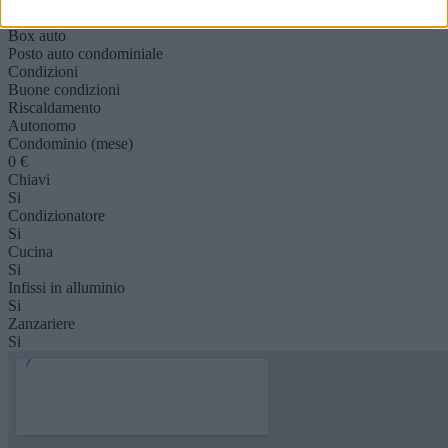
Privato
Box auto
Posto auto condominiale
Condizioni
Buone condizioni
Riscaldamento
Autonomo
Condominio (mese)
0 €
Chiavi
Si
Condizionatore
Si
Cucina
Si
Infissi in alluminio
Si
Zanzariere
Si